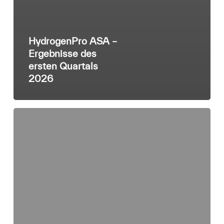
HydrogenPro ASA –
Ergebnisse des
ersten Quartals
2026
HydrogenPro
ASA
–
First
quarter
2026
financial
results