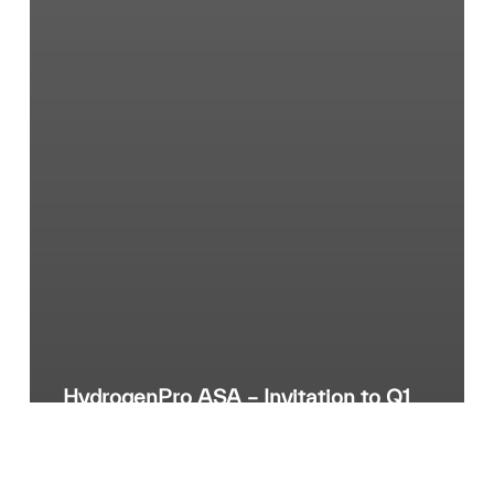
HydrogenPro ASA – Invitation to Q1
2026 webcast