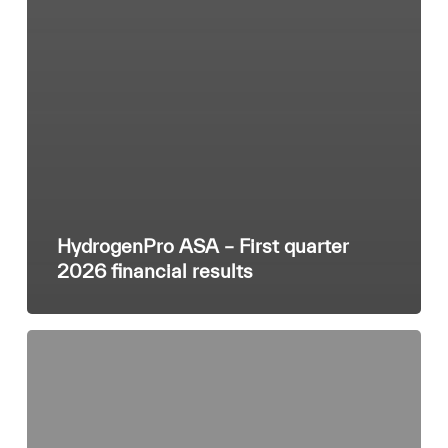
HydrogenPro ASA – First quarter
2026 financial results
HydrogenPro
ASA
–
Invitation